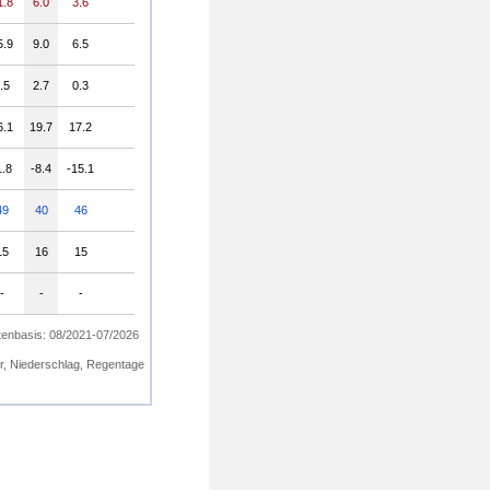
1.8
6.0
3.6
5.9
9.0
6.5
.5
2.7
0.3
6.1
19.7
17.2
1.8
-8.4
-15.1
49
40
46
15
16
15
-
-
-
enbasis: 08/2021-07/2026
ur, Niederschlag, Regentage