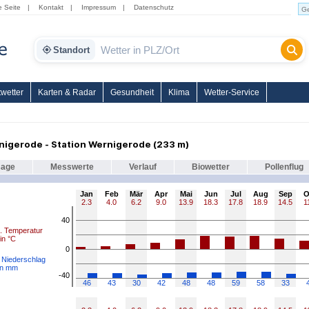
e Seite
|
Kontakt
|
Impressum
|
Datenschutz
Standort
wetter
Karten & Radar
Gesundheit
Klima
Wetter-Service
nigerode - Station Wernigerode (233 m)
sage
Messwerte
Verlauf
Biowetter
Pollenflug
Jan
Feb
Mär
Apr
Mai
Jun
Jul
Aug
Sep
O
2.3
4.0
6.2
9.0
13.9
18.3
17.8
18.9
14.5
1
40
l. Temperatur
in °C
0
. Niederschlag
in mm
-40
46
43
30
42
48
48
59
58
33