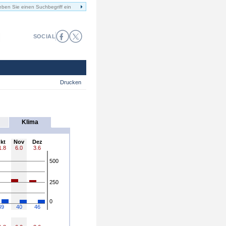
SOCIAL
Drucken
Klima
kt
Nov
Dez
1.8
6.0
3.6
500
250
0
49
40
46