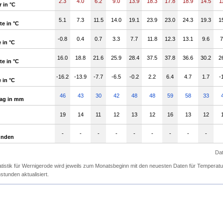
2.3
4.0
6.2
9.0
13.9
18.3
17.8
18.9
14.5
1
 in °C
5.1
7.3
11.5
14.0
19.1
23.9
23.0
24.3
19.3
1
e in °C
-0.8
0.4
0.7
3.3
7.7
11.8
12.3
13.1
9.6
7
 in °C
16.0
18.8
21.6
25.9
28.4
37.5
37.8
36.6
30.2
2
e in °C
-16.2
-13.9
-7.7
-6.5
-0.2
2.2
6.4
4.7
1.7
-
 in °C
46
43
30
42
48
48
59
58
33
lag in mm
19
14
11
12
13
12
16
13
12
-
-
-
-
-
-
-
-
-
unden
Dat
atistik für Wernigerode wird jeweils zum Monatsbeginn mit den neuesten Daten für Temperat
tunden aktualisiert.