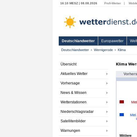
16:10 MESZ | 08.08.2026
Profi-Wetter
|
Mobil
Deutschlandwetter
Europawetter
Welt
Deutschlandwetter
Wernigerode
Klima
Klima Wer
Übersicht
Aktuelles Wetter
Vorher
Vorhersage
News & Wissen
Wetterstationen
Mitt
Niederschlagsradar
Mittl
Satellitenbilder
Warnungen
Mittlere