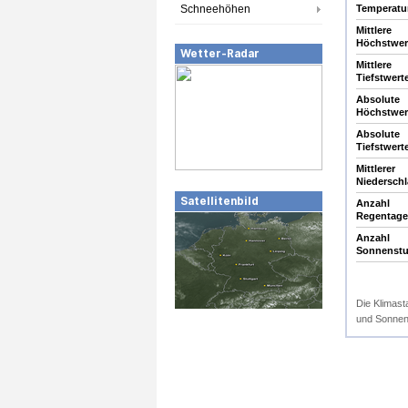
Schneehöhen
Temperatur
Mittlere
Höchstwert
Wetter-Radar
Mittlere
Tiefstwerte
Absolute
Höchstwert
Absolute
Tiefstwerte
Mittlerer
Niedersch
Satellitenbild
Anzahl
Regentage
Anzahl
Sonnenst
Die Klimast
und Sonnens