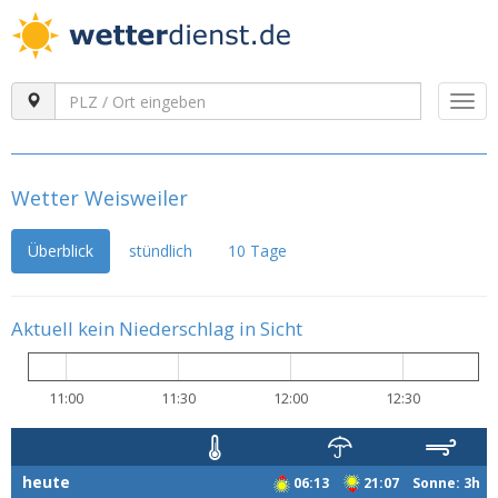
Togg
navi
Wetter Weisweiler
Überblick
stündlich
10 Tage
Aktuell kein Niederschlag in Sicht
11:00
11:30
12:00
12:30
heute
06:13
21:07 Sonne: 3h