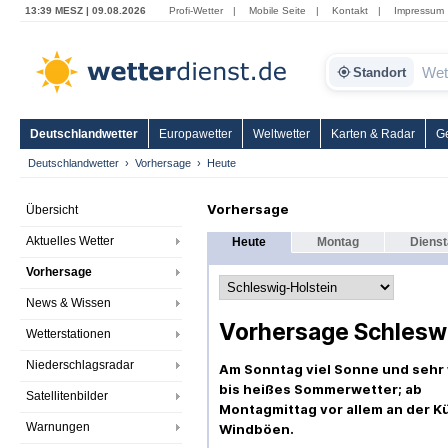
13:39 MESZ | 09.08.2026
Profi-Wetter
|
Mobile Seite
|
Kontakt
|
Impressum
Standort
Deutschlandwetter
Europawetter
Weltwetter
Karten & Radar
G
Deutschlandwetter
Vorhersage
Heute
Vorhersage
Übersicht
Aktuelles Wetter
Heute
Montag
Diens
Vorhersage
News & Wissen
Vorhersage Schlesw
Wetterstationen
Niederschlagsradar
Am Sonntag viel Sonne und sehr
bis heißes Sommerwetter; ab
Satellitenbilder
Montagmittag vor allem an der K
Warnungen
Windböen.