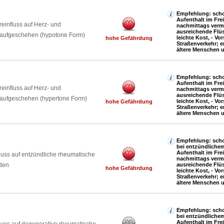
Empfehlung: scho
Aufenthalt im Fre
reinfluss auf Herz- und
nachmittags verm
ausreichende Flüs
laufgeschehen (hypotone Form)
leichte Kost, - Vor
hohe Gefährdung
Straßenverkehr; e
ältere Menschen 
Empfehlung: scho
Aufenthalt im Fre
reinfluss auf Herz- und
nachmittags verm
ausreichende Flüs
laufgeschehen (hypertone Form)
leichte Kost, - Vor
hohe Gefährdung
Straßenverkehr; e
ältere Menschen 
Empfehlung: scho
bei entzündliche
Aufenthalt im Fre
luss auf entzündliche rheumatische
nachmittags verm
den
ausreichende Flüs
hohe Gefährdung
leichte Kost, - Vor
Straßenverkehr; e
ältere Menschen 
Empfehlung: scho
bei entzündliche
Aufenthalt im Fre