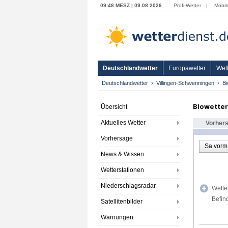
09:48 MESZ | 09.08.2026
Profi-Wetter
|
Mobil
Deutschlandwetter
Europawetter
Welt
Deutschlandwetter
Villingen-Schwenningen
Bi
Biowetter
Übersicht
Aktuelles Wetter
Vorher
Vorhersage
Sa vorm
News & Wissen
Wetterstationen
Niederschlagsradar
Wette
Befin
Satellitenbilder
Warnungen