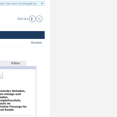
SOCIAL
Drucken
Klima
nendes Verhalten,
ien mittags und
eiden,
sigkeitszufuhr,
sicht im
rhöhte Fürsorge für
und Kinder