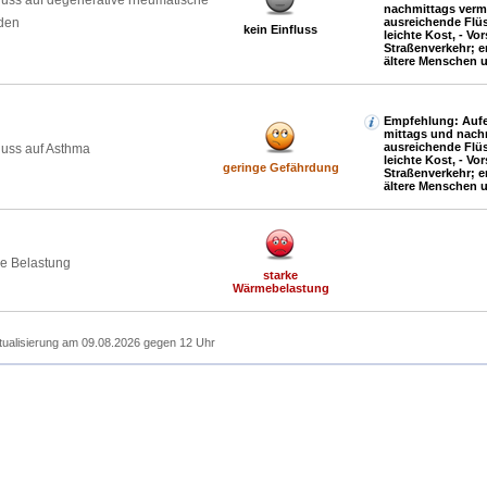
luss auf degenerative rheumatische
nachmittags verm
den
ausreichende Flüs
kein Einfluss
leichte Kost, - Vor
Straßenverkehr; e
ältere Menschen 
Empfehlung: Aufe
mittags und nach
ausreichende Flüs
luss auf Asthma
leichte Kost, - Vor
geringe Gefährdung
Straßenverkehr; e
ältere Menschen 
e Belastung
starke
Wärmebelastung
tualisierung am 09.08.2026 gegen 12 Uhr