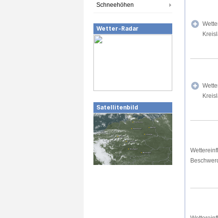
Schneehöhen
Wette
Wetter-Radar
Kreis
Wette
Kreis
Satellitenbild
Wettereinf
Beschwer