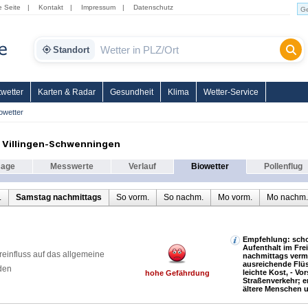
e Seite
|
Kontakt
|
Impressum
|
Datenschutz
Standort
wetter
Karten & Radar
Gesundheit
Klima
Wetter-Service
owetter
 Villingen-Schwenningen
sage
Messwerte
Verlauf
Biowetter
Pollenflug
.
Samstag nachmittags
So vorm.
So nachm.
Mo vorm.
Mo nachm.
Empfehlung: scho
Aufenthalt im Fre
reinfluss auf das allgemeine
nachmittags verm
ausreichende Flüs
den
leichte Kost, - Vor
hohe Gefährdung
Straßenverkehr; e
ältere Menschen 