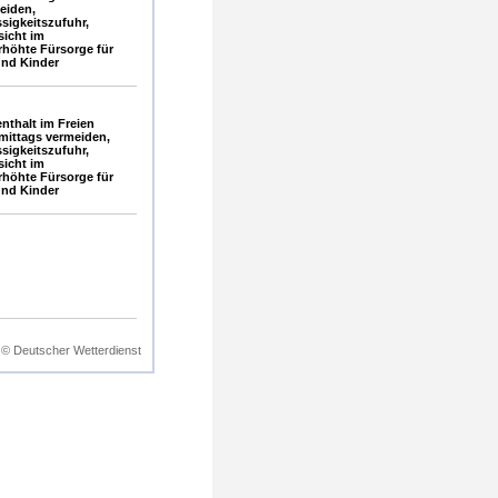
eiden,
sigkeitszufuhr,
sicht im
rhöhte Fürsorge für
und Kinder
nthalt im Freien
mittags vermeiden,
sigkeitszufuhr,
sicht im
rhöhte Fürsorge für
und Kinder
© Deutscher Wetterdienst