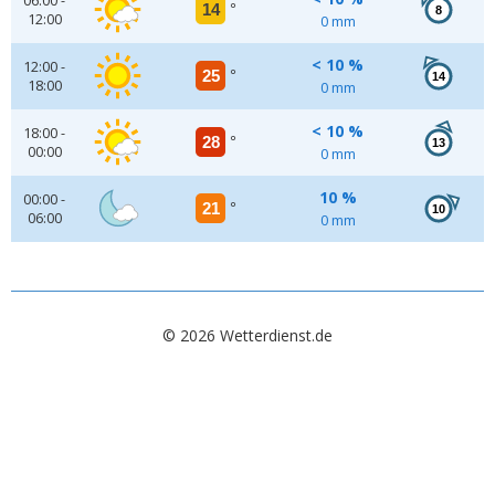
06:00 -
14
°
8
12:00
0 mm
< 10 %
12:00 -
25
°
14
18:00
0 mm
< 10 %
18:00 -
28
°
13
00:00
0 mm
10 %
00:00 -
21
°
10
06:00
0 mm
© 2026 Wetterdienst.de