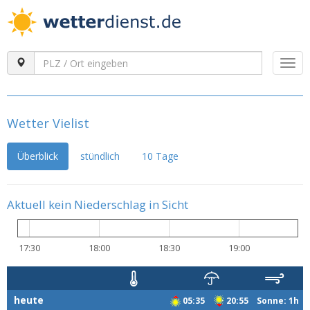
Togg
navi
Wetter Vielist
Überblick
stündlich
10 Tage
Aktuell kein Niederschlag in Sicht
17:30
18:00
18:30
19:00
heute
05:35
20:55 Sonne: 1h