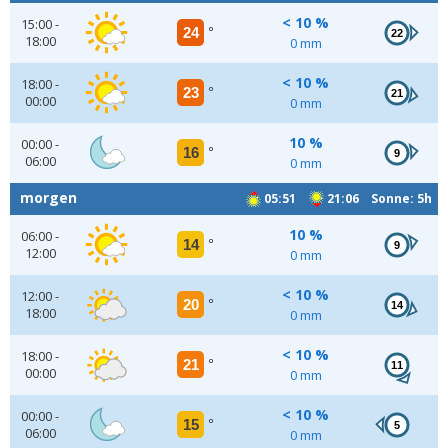
< 10 %
15:00 -
24
°
22
18:00
0 mm
< 10 %
18:00 -
23
°
21
00:00
0 mm
10 %
00:00 -
16
°
9
06:00
0 mm
morgen
05:51
21:06 Sonne: 5h
10 %
06:00 -
14
°
9
12:00
0 mm
< 10 %
12:00 -
20
°
14
18:00
0 mm
< 10 %
18:00 -
21
°
11
00:00
0 mm
< 10 %
00:00 -
15
°
5
06:00
0 mm