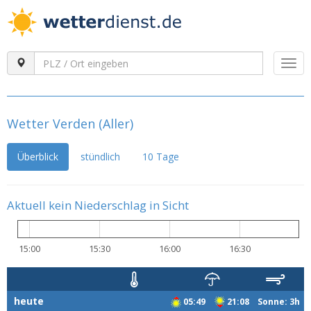
Togg
navi
Wetter Verden (Aller)
Überblick
stündlich
10 Tage
Aktuell kein Niederschlag in Sicht
15:00
15:30
16:00
16:30
heute
05:49
21:08 Sonne: 3h