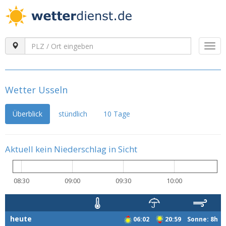
Togg
navi
Wetter Usseln
Überblick
stündlich
10 Tage
Aktuell kein Niederschlag in Sicht
08:30
09:00
09:30
10:00
heute
06:02
20:59 Sonne: 8h