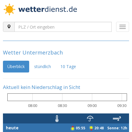
Togg
navi
Wetter Untermerzbach
Überblick
stündlich
10 Tage
Aktuell kein Niederschlag in Sicht
08:00
08:30
09:00
09:30
heute
05:55
20:48 Sonne: 12h