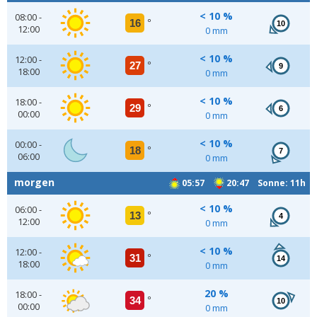
< 10 %
08:00 -
16
°
10
12:00
0 mm
< 10 %
12:00 -
27
°
9
18:00
0 mm
< 10 %
18:00 -
29
°
6
00:00
0 mm
< 10 %
00:00 -
18
°
7
06:00
0 mm
morgen
05:57
20:47 Sonne: 11h
< 10 %
06:00 -
13
°
4
12:00
0 mm
< 10 %
12:00 -
31
°
14
18:00
0 mm
20 %
18:00 -
34
°
10
00:00
0 mm