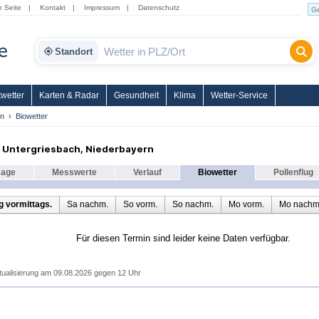
e Seite
|
Kontakt
|
Impressum
|
Datenschutz
Standort
wetter
Karten & Radar
Gesundheit
Klima
Wetter-Service
rn
Biowetter
 Untergriesbach, Niederbayern
sage
Messwerte
Verlauf
Biowetter
Pollenflug
 vormittags.
Sa nachm.
So vorm.
So nachm.
Mo vorm.
Mo nachm
Für diesen Termin sind leider keine Daten verfügbar.
tualisierung am 09.08.2026 gegen 12 Uhr