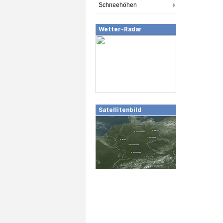
Schneehöhen
Wetter-Radar
Satellitenbild