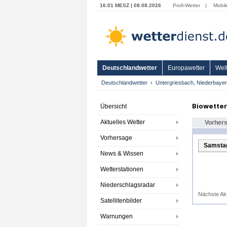
16:01 MESZ | 08.08.2026
Profi-Wetter
|
Mobil
Deutschlandwetter
Europawetter
Welt
Deutschlandwetter
Untergriesbach, Niederbaye
Biowetter
Übersicht
Aktuelles Wetter
Vorher
Vorhersage
Samstag
News & Wissen
Wetterstationen
Niederschlagsradar
Nächste Ak
Satellitenbilder
Warnungen