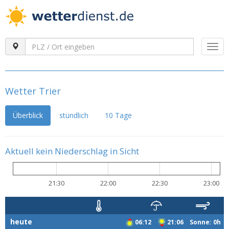
Togg
navi
Wetter Trier
Überblick
stündlich
10 Tage
Aktuell kein Niederschlag in Sicht
21:30
22:00
22:30
23:00
heute
06:12
21:06 Sonne: 0h