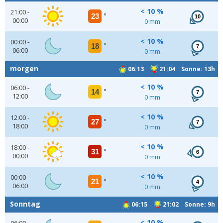
< 10 %
21:00 -
23
°
10
00:00
0 mm
< 10 %
00:00 -
18
°
7
06:00
0 mm
morgen
06:13
21:04 Sonne: 13h
< 10 %
06:00 -
14
°
7
12:00
0 mm
< 10 %
12:00 -
27
°
7
18:00
0 mm
< 10 %
18:00 -
31
°
6
00:00
0 mm
< 10 %
00:00 -
21
°
4
06:00
0 mm
Sonntag
06:15
21:02 Sonne: 9h
< 10 %