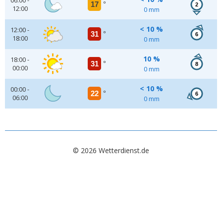
06:00 -
17
°
2
12:00
0 mm
< 10 %
12:00 -
31
°
6
18:00
0 mm
10 %
18:00 -
31
°
8
00:00
0 mm
< 10 %
00:00 -
22
°
6
06:00
0 mm
© 2026 Wetterdienst.de