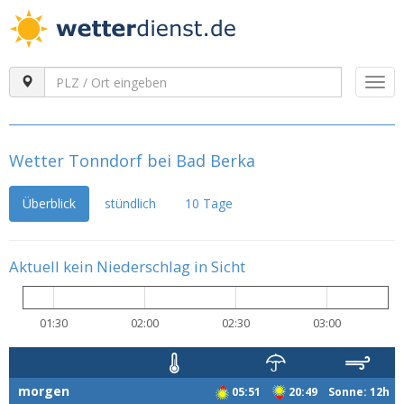
Togg
navi
Wetter Tonndorf bei Bad Berka
Überblick
stündlich
10 Tage
Aktuell kein Niederschlag in Sicht
01:30
02:00
02:30
03:00
morgen
05:51
20:49 Sonne: 12h