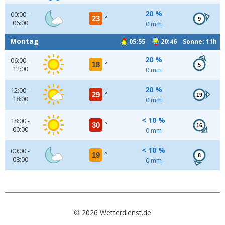
20 %
00:00 -
23
°
9
06:00
0 mm
Montag
05:55
20:46 Sonne: 11h
20 %
06:00 -
18
°
5
12:00
0 mm
20 %
12:00 -
29
°
19
18:00
0 mm
< 10 %
18:00 -
30
°
16
00:00
0 mm
< 10 %
00:00 -
19
°
8
08:00
0 mm
© 2026 Wetterdienst.de