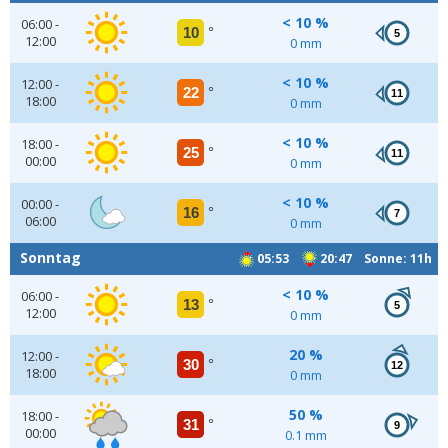
< 10 %
06:00 -
10
°
5
12:00
0 mm
< 10 %
12:00 -
22
°
11
18:00
0 mm
< 10 %
18:00 -
25
°
11
00:00
0 mm
< 10 %
00:00 -
16
°
7
06:00
0 mm
Sonntag
05:53
20:47 Sonne: 11h
< 10 %
06:00 -
13
°
5
12:00
0 mm
20 %
12:00 -
30
°
12
18:00
0 mm
50 %
18:00 -
31
°
9
00:00
0.1 mm