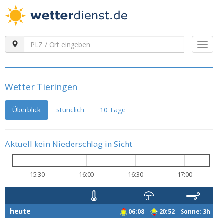
Togg
navi
Wetter Tieringen
Überblick
stündlich
10 Tage
Aktuell kein Niederschlag in Sicht
15:30
16:00
16:30
17:00
heute
06:08
20:52 Sonne: 3h