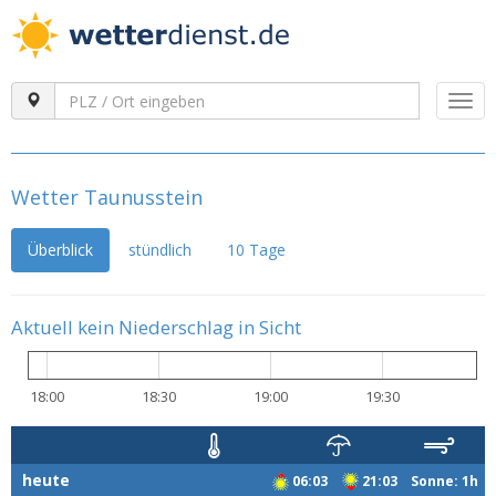
Togg
navi
Wetter Taunusstein
Überblick
stündlich
10 Tage
Aktuell kein Niederschlag in Sicht
18:00
18:30
19:00
19:30
heute
06:03
21:03 Sonne: 1h