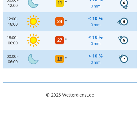
06:00 -
11
°
6
12:00
0 mm
< 10 %
12:00 -
24
°
6
18:00
0 mm
< 10 %
18:00 -
27
°
5
00:00
0 mm
< 10 %
00:00 -
18
°
7
06:00
0 mm
© 2026 Wetterdienst.de