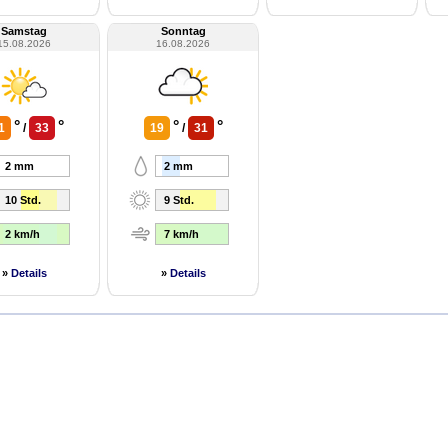
Samstag
Sonntag
15.08.2026
16.08.2026
°
°
°
°
1
/
33
19
/
31
2 mm
2 mm
10 Std.
9 Std.
2 km/h
7 km/h
»
Details
»
Details