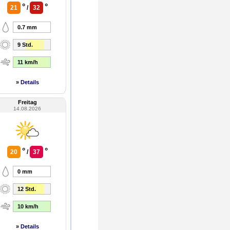
°
°
21
/
32
0.7 mm
9 Std.
11 km/h
»
Details
Freitag
14.08.2026
°
°
20
/
37
0 mm
12 Std.
10 km/h
»
Details