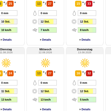
°
°
°
°
°
°
3
/
25
13
/
27
15
/
33
0 mm
0 mm
0 mm
10 Std.
12 Std.
12 Std.
10 km/h
7 km/h
8 km/h
»
Details
»
Details
»
Details
Dienstag
Mittwoch
Donnerstag
11.08.2026
12.08.2026
13.08.2026
°
°
°
°
°
°
6
/
24
13
/
27
16
/
32
0 mm
0 mm
0 mm
11 Std.
12 Std.
12 Std.
13 km/h
13 km/h
5 km/h
»
Details
»
Details
»
Details