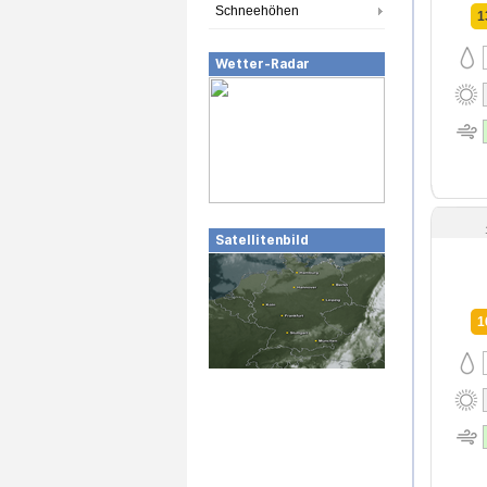
Schneehöhen
1
Wetter-Radar
Satellitenbild
1