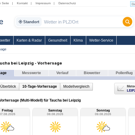
e Seite
|
Kontakt
|
Impressum
|
Datenschutz
Standort
wetter
Karten & Radar
Gesundheit
Klima
Wetter-Service
sage
ucha bei Leipzig - Vorhersage
sage
Messwerte
Verlauf
Biowetter
Pollenflug
-Überblick
10-Tage-Vorhersage
Modellvergleich
Mete
LEIP
orhersage (Multi-Modell) für Taucha bei Leipzig
Freitag
Samstag
Sonntag
07.08.2026
08.08.2026
09.08.2026