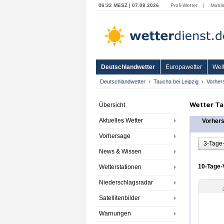
06:32 MESZ | 07.08.2026
Profi-Wetter
|
Mobil
Deutschlandwetter
Europawetter
Welt
Deutschlandwetter
Taucha bei Leipzig
Vorher
Wetter Ta
Übersicht
Aktuelles Wetter
Vorher
Vorhersage
3-Tage
News & Wissen
10-Tage-V
Wetterstationen
Niederschlagsradar
Satellitenbilder
Warnungen