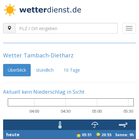
Togg
navi
Wetter Tambach-Dietharz
Überblick
stündlich
10 Tage
Aktuell kein Niederschlag in Sicht
04:00
04:30
05:00
05:30
heute
05:51
20:55 Sonne: 9h