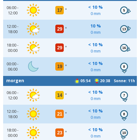
< 10 %
06:00 -
17
°
5
12:00
0 mm
10 %
12:00 -
29
°
13
18:00
0 mm
< 10 %
18:00 -
29
°
16
00:00
0 mm
< 10 %
00:00 -
19
°
8
06:00
0 mm
morgen
05:54
20:38 Sonne: 11h
< 10 %
06:00 -
14
°
7
12:00
0 mm
< 10 %
12:00 -
21
°
8
18:00
0 mm
< 10 %
18:00 -
23
°
10
00:00
0 mm