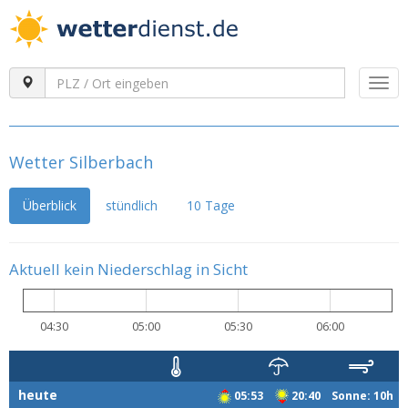
Togg
navi
Wetter Silberbach
Überblick
stündlich
10 Tage
Aktuell kein Niederschlag in Sicht
04:30
05:00
05:30
06:00
heute
05:53
20:40 Sonne: 10h