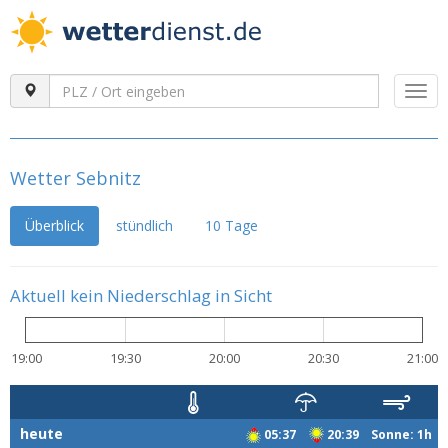
Togg
navi
Wetter Sebnitz
Überblick
stündlich
10 Tage
Aktuell kein Niederschlag in Sicht
19:00
19:30
20:00
20:30
21:00
heute
05:37
20:39 Sonne: 1h