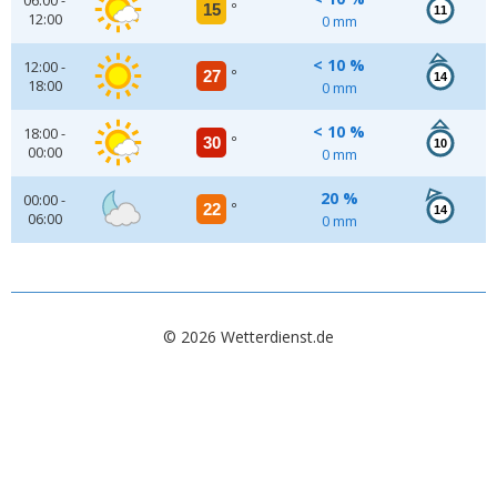
06:00 -
15
°
11
12:00
0 mm
< 10 %
12:00 -
27
°
14
18:00
0 mm
< 10 %
18:00 -
30
°
10
00:00
0 mm
20 %
00:00 -
22
°
14
06:00
0 mm
© 2026 Wetterdienst.de