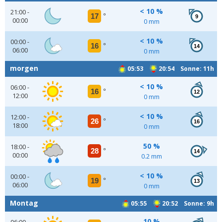
< 10 %
21:00 -
17
°
9
00:00
0 mm
< 10 %
00:00 -
16
°
14
06:00
0 mm
morgen
05:53
20:54 Sonne: 11h
< 10 %
06:00 -
16
°
12
12:00
0 mm
< 10 %
12:00 -
26
°
16
18:00
0 mm
50 %
18:00 -
28
°
14
00:00
0.2 mm
< 10 %
00:00 -
19
°
13
06:00
0 mm
Montag
05:55
20:52 Sonne: 9h
10 %