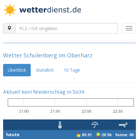
Togg
navi
Wetter Schulenberg im Oberharz
Überblick
stündlich
10 Tage
Aktuell kein Niederschlag in Sicht
21:00
21:30
22:00
22:30
heute
05:51
20:56 Sonne: 0h