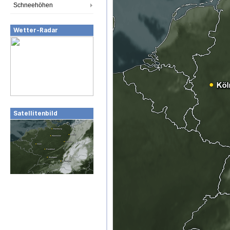
Schneehöhen
Wetter-Radar
Satellitenbild