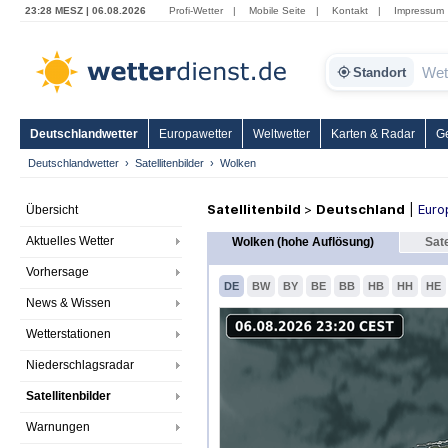
23:28 MESZ | 06.08.2026
Profi-Wetter
|
Mobile Seite
|
Kontakt
|
Impressum
Standort
Deutschlandwetter
Europawetter
Weltwetter
Karten & Radar
G
Deutschlandwetter
Satellitenbilder
Wolken
Satellitenbild
>
Deutschland
|
Euro
Übersicht
Aktuelles Wetter
Wolken (hohe Auflösung)
Sate
Vorhersage
DE
BW
BY
BE
BB
HB
HH
HE
News & Wissen
Wetterstationen
Niederschlagsradar
Satellitenbilder
Warnungen