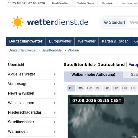
05:25 MESZ | 07.08.2026
Profi-Wetter
|
Mobile Seite
|
Kontakt
|
Impressum
Standort
Deutschlandwetter
Europawetter
Weltwetter
Karten & Radar
G
Deutschlandwetter
Satellitenbilder
Wolken
Satellitenbild
>
Deutschland
|
Euro
Übersicht
Aktuelles Wetter
Wolken (hohe Auflösung)
Sate
Vorhersage
DE
BW
BY
BE
BB
HB
HH
HE
News & Wissen
Wetterstationen
Niederschlagsradar
Satellitenbilder
Warnungen