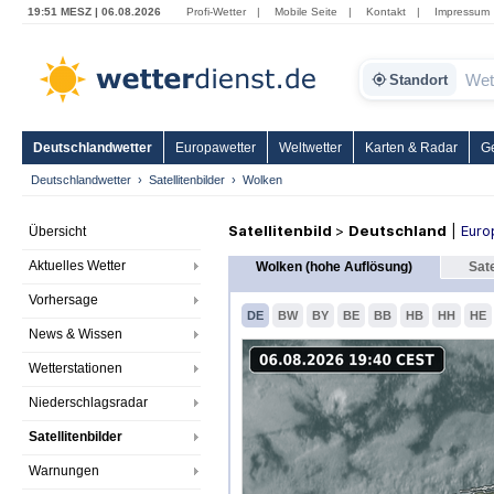
19:51 MESZ | 06.08.2026
Profi-Wetter
|
Mobile Seite
|
Kontakt
|
Impressum
Standort
Deutschlandwetter
Europawetter
Weltwetter
Karten & Radar
G
Deutschlandwetter
Satellitenbilder
Wolken
Satellitenbild
>
Deutschland
|
Euro
Übersicht
Aktuelles Wetter
Wolken (hohe Auflösung)
Sate
Vorhersage
DE
BW
BY
BE
BB
HB
HH
HE
News & Wissen
Wetterstationen
Niederschlagsradar
Satellitenbilder
Warnungen