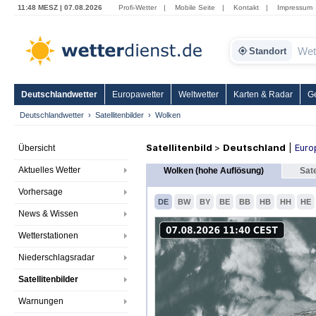
11:48 MESZ | 07.08.2026
Profi-Wetter
|
Mobile Seite
|
Kontakt
|
Impressum
Standort
Deutschlandwetter
Europawetter
Weltwetter
Karten & Radar
G
Deutschlandwetter
Satellitenbilder
Wolken
Satellitenbild
>
Deutschland
|
Euro
Übersicht
Aktuelles Wetter
Wolken (hohe Auflösung)
Sate
Vorhersage
DE
BW
BY
BE
BB
HB
HH
HE
News & Wissen
Wetterstationen
Niederschlagsradar
Satellitenbilder
Warnungen