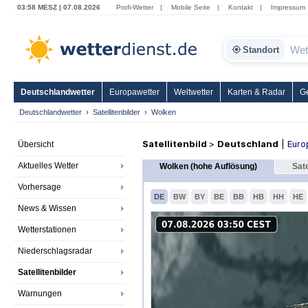
03:58 MESZ | 07.08.2026
Profi-Wetter
|
Mobile Seite
|
Kontakt
|
Impressum
Standort
Deutschlandwetter
Europawetter
Weltwetter
Karten & Radar
G
Deutschlandwetter
Satellitenbilder
Wolken
Satellitenbild
>
Deutschland
|
Euro
Übersicht
Aktuelles Wetter
Wolken (hohe Auflösung)
Sate
Vorhersage
DE
BW
BY
BE
BB
HB
HH
HE
News & Wissen
Wetterstationen
Niederschlagsradar
Satellitenbilder
Warnungen