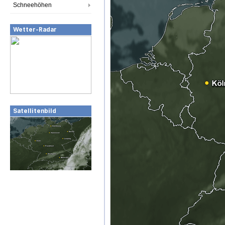
Schneehöhen
Wetter-Radar
Satellitenbild