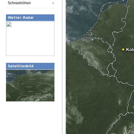
Schneehöhen
Wetter-Radar
Satellitenbild