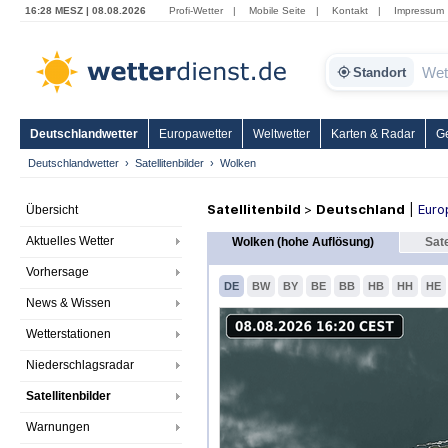
16:28 MESZ | 08.08.2026
Profi-Wetter
|
Mobile Seite
|
Kontakt
|
Impressum
Standort
Deutschlandwetter
Europawetter
Weltwetter
Karten & Radar
G
Deutschlandwetter
Satellitenbilder
Wolken
Satellitenbild
>
Deutschland
|
Euro
Übersicht
Aktuelles Wetter
Wolken (hohe Auflösung)
Sate
Vorhersage
DE
BW
BY
BE
BB
HB
HH
HE
News & Wissen
Wetterstationen
Niederschlagsradar
Satellitenbilder
Warnungen