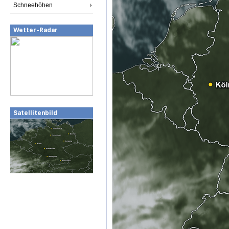
Schneehöhen
Wetter-Radar
Satellitenbild