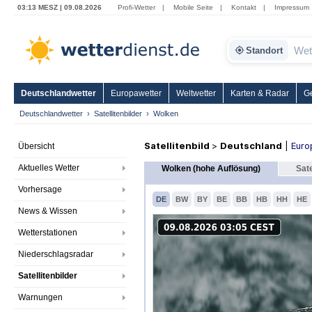
03:13 MESZ | 09.08.2026
Profi-Wetter
|
Mobile Seite
|
Kontakt
|
Impressum
Standort
Deutschlandwetter
Europawetter
Weltwetter
Karten & Radar
G
Deutschlandwetter
Satellitenbilder
Wolken
Satellitenbild
>
Deutschland
|
Euro
Übersicht
Aktuelles Wetter
Wolken (hohe Auflösung)
Sate
Vorhersage
DE
BW
BY
BE
BB
HB
HH
HE
News & Wissen
Wetterstationen
Niederschlagsradar
Satellitenbilder
Warnungen