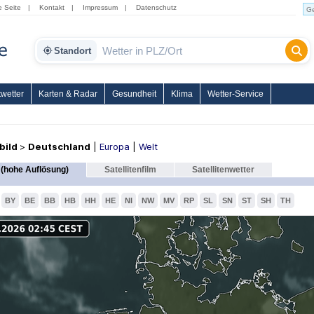
e Seite
|
Kontakt
|
Impressum
|
Datenschutz
Standort
wetter
Karten & Radar
Gesundheit
Klima
Wetter-Service
nbild
>
Deutschland
|
Europa
|
Welt
(hohe Auflösung)
Satellitenfilm
Satellitenwetter
BY
BE
BB
HB
HH
HE
NI
NW
MV
RP
SL
SN
ST
SH
TH