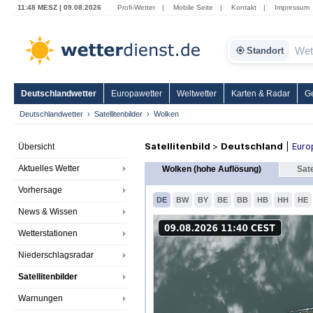
11:48 MESZ | 09.08.2026
Profi-Wetter
|
Mobile Seite
|
Kontakt
|
Impressum
Standort
Deutschlandwetter
Europawetter
Weltwetter
Karten & Radar
G
Deutschlandwetter
Satellitenbilder
Wolken
Satellitenbild
>
Deutschland
|
Euro
Übersicht
Aktuelles Wetter
Wolken (hohe Auflösung)
Sate
Vorhersage
DE
BW
BY
BE
BB
HB
HH
HE
News & Wissen
Wetterstationen
Niederschlagsradar
Satellitenbilder
Warnungen