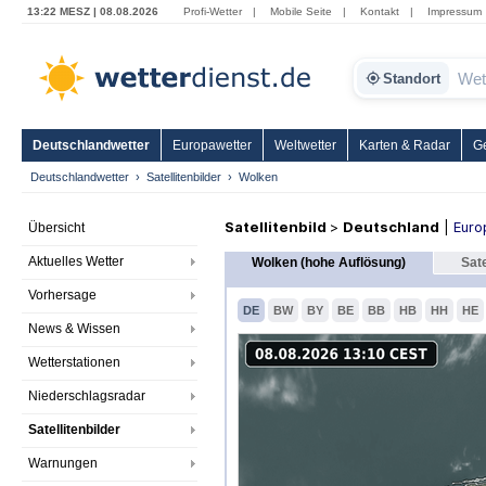
13:22 MESZ | 08.08.2026
Profi-Wetter
|
Mobile Seite
|
Kontakt
|
Impressum
Standort
Deutschlandwetter
Europawetter
Weltwetter
Karten & Radar
G
Deutschlandwetter
Satellitenbilder
Wolken
Satellitenbild
>
Deutschland
|
Euro
Übersicht
Aktuelles Wetter
Wolken (hohe Auflösung)
Sate
Vorhersage
DE
BW
BY
BE
BB
HB
HH
HE
News & Wissen
Wetterstationen
Niederschlagsradar
Satellitenbilder
Warnungen