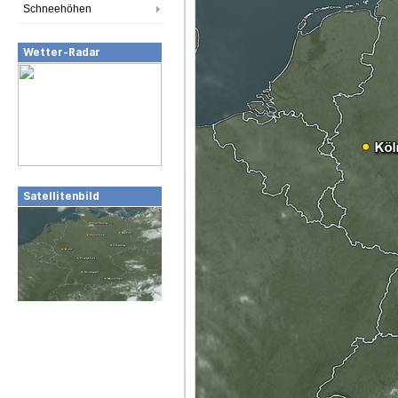
Schneehöhen
Wetter-Radar
Satellitenbild