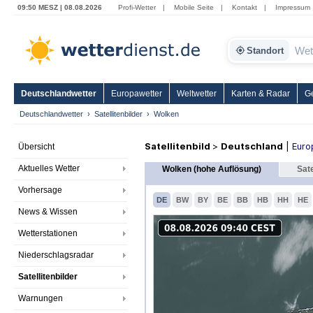
09:50 MESZ | 08.08.2026
Profi-Wetter
|
Mobile Seite
|
Kontakt
|
Impressum
Standort
Deutschlandwetter
Europawetter
Weltwetter
Karten & Radar
G
Deutschlandwetter
Satellitenbilder
Wolken
Satellitenbild
>
Deutschland
|
Euro
Übersicht
Aktuelles Wetter
Wolken (hohe Auflösung)
Sate
Vorhersage
DE
BW
BY
BE
BB
HB
HH
HE
News & Wissen
Wetterstationen
Niederschlagsradar
Satellitenbilder
Warnungen