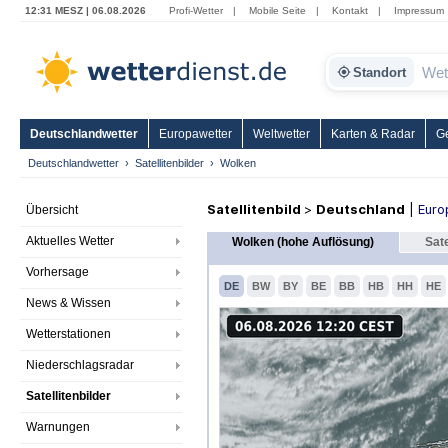
12:31 MESZ | 06.08.2026
Profi-Wetter
|
Mobile Seite
|
Kontakt
|
Impressum
Standort
Deutschlandwetter
Europawetter
Weltwetter
Karten & Radar
G
Deutschlandwetter
Satellitenbilder
Wolken
Satellitenbild
>
Deutschland
|
Euro
Übersicht
Aktuelles Wetter
Wolken (hohe Auflösung)
Sate
Vorhersage
DE
BW
BY
BE
BB
HB
HH
HE
News & Wissen
Wetterstationen
Niederschlagsradar
Satellitenbilder
Warnungen