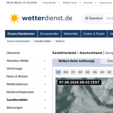
08:54 MESZ | 07.08.2026
Profi-Wetter
|
Mobile Seite
|
Kontakt
|
Impressum
Standort
Deutschlandwetter
Europawetter
Weltwetter
Karten & Radar
G
Deutschlandwetter
Satellitenbilder
Wolken
Satellitenbild
>
Deutschland
|
Euro
Übersicht
Aktuelles Wetter
Wolken (hohe Auflösung)
Sate
Vorhersage
DE
BW
BY
BE
BB
HB
HH
HE
News & Wissen
Wetterstationen
Niederschlagsradar
Satellitenbilder
Warnungen