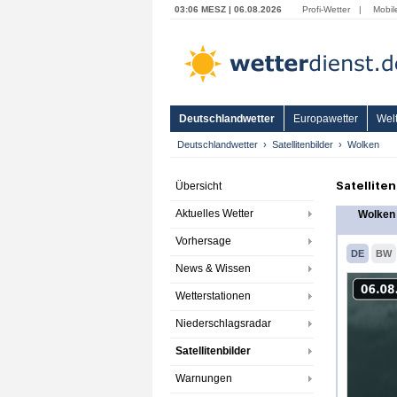
03:06 MESZ | 06.08.2026
Profi-Wetter
|
Mobil
Deutschlandwetter
Europawetter
Welt
Deutschlandwetter
Satellitenbilder
Wolken
Satellite
Übersicht
Aktuelles Wetter
Wolken 
Vorhersage
DE
BW
News & Wissen
Wetterstationen
Niederschlagsradar
Satellitenbilder
Warnungen