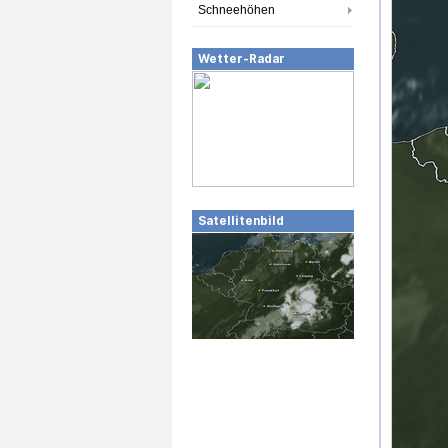
Schneehöhen
Wetter-Radar
Satellitenbild