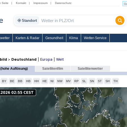
e Seite
|
Kontakt
|
Impressum
|
Datenschutz
Standort
wetter
Karten & Radar
Gesundheit
Klima
Wetter-Service
nbild
>
Deutschland
|
Europa
|
Welt
(hohe Auflösung)
Satellitenfilm
Satellitenwetter
BY
BE
BB
HB
HH
HE
NI
NW
MV
RP
SL
SN
ST
SH
TH