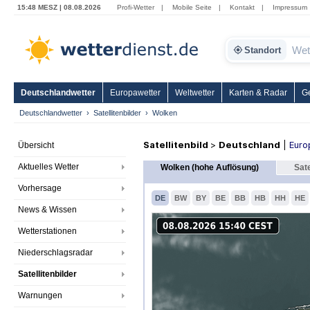
15:48 MESZ | 08.08.2026
Profi-Wetter
|
Mobile Seite
|
Kontakt
|
Impressum
Standort
Deutschlandwetter
Europawetter
Weltwetter
Karten & Radar
G
Deutschlandwetter
Satellitenbilder
Wolken
Satellitenbild
>
Deutschland
|
Euro
Übersicht
Aktuelles Wetter
Wolken (hohe Auflösung)
Sate
Vorhersage
DE
BW
BY
BE
BB
HB
HH
HE
News & Wissen
Wetterstationen
Niederschlagsradar
Satellitenbilder
Warnungen