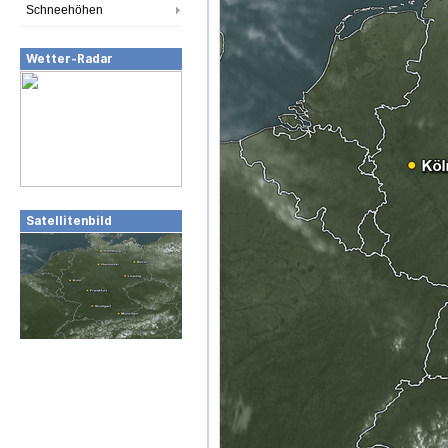
Schneehöhen
Wetter-Radar
Satellitenbild