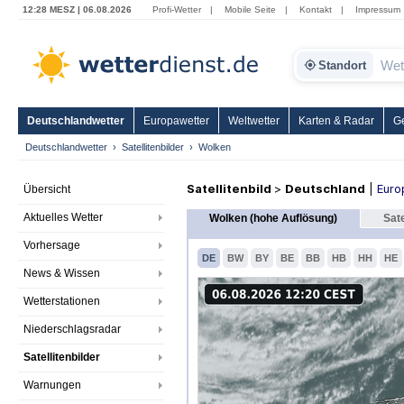
12:28 MESZ | 06.08.2026
Profi-Wetter
|
Mobile Seite
|
Kontakt
|
Impressum
Standort
Deutschlandwetter
Europawetter
Weltwetter
Karten & Radar
G
Deutschlandwetter
Satellitenbilder
Wolken
Satellitenbild
>
Deutschland
|
Euro
Übersicht
Aktuelles Wetter
Wolken (hohe Auflösung)
Sate
Vorhersage
DE
BW
BY
BE
BB
HB
HH
HE
News & Wissen
Wetterstationen
Niederschlagsradar
Satellitenbilder
Warnungen