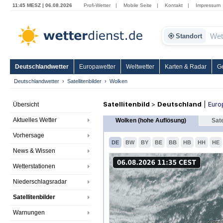
11:45 MESZ | 06.08.2026
Profi-Wetter
|
Mobile Seite
|
Kontakt
|
Impressum
Standort
Deutschlandwetter
Europawetter
Weltwetter
Karten & Radar
G
Deutschlandwetter
Satellitenbilder
Wolken
Satellitenbild
>
Deutschland
|
Euro
Übersicht
Aktuelles Wetter
Wolken (hohe Auflösung)
Sate
Vorhersage
DE
BW
BY
BE
BB
HB
HH
HE
News & Wissen
Wetterstationen
Niederschlagsradar
Satellitenbilder
Warnungen