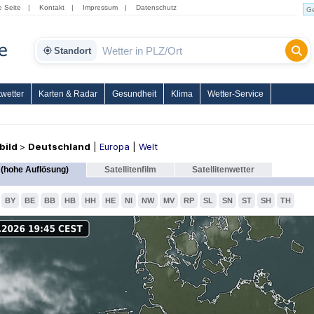
e Seite
|
Kontakt
|
Impressum
|
Datenschutz
Standort
wetter
Karten & Radar
Gesundheit
Klima
Wetter-Service
nbild
>
Deutschland
|
Europa
|
Welt
(hohe Auflösung)
Satellitenfilm
Satellitenwetter
BY
BE
BB
HB
HH
HE
NI
NW
MV
RP
SL
SN
ST
SH
TH