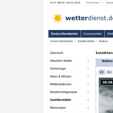
19:57 MESZ | 08.08.2026
Profi-Wetter
|
Mobil
Deutschlandwetter
Europawetter
Welt
Deutschlandwetter
Satellitenbilder
Wolken
Satellite
Übersicht
Aktuelles Wetter
Wolken 
Vorhersage
DE
BW
News & Wissen
Wetterstationen
Niederschlagsradar
Satellitenbilder
Warnungen