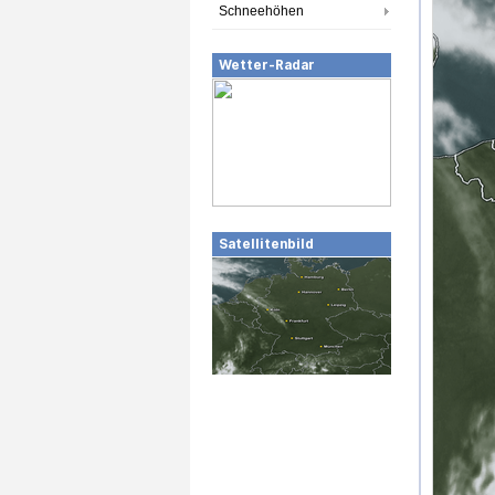
Schneehöhen
Wetter-Radar
Satellitenbild