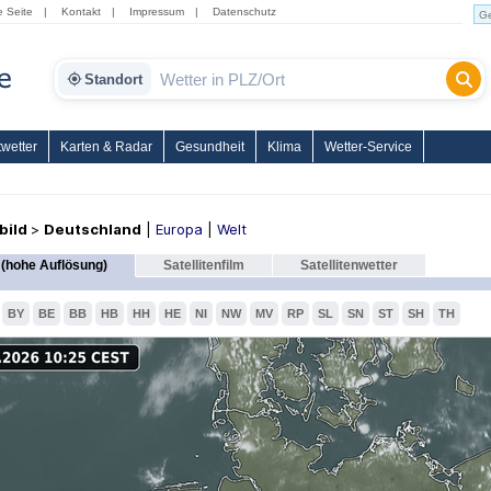
e Seite
|
Kontakt
|
Impressum
|
Datenschutz
Standort
wetter
Karten & Radar
Gesundheit
Klima
Wetter-Service
nbild
>
Deutschland
|
Europa
|
Welt
(hohe Auflösung)
Satellitenfilm
Satellitenwetter
BY
BE
BB
HB
HH
HE
NI
NW
MV
RP
SL
SN
ST
SH
TH