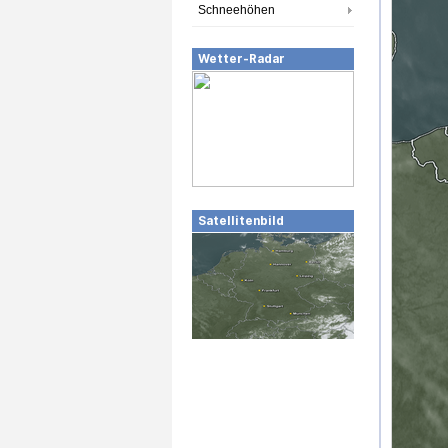
Schneehöhen
Wetter-Radar
Satellitenbild