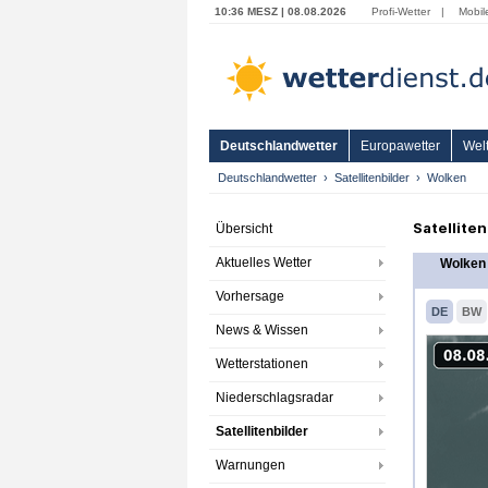
10:36 MESZ | 08.08.2026
Profi-Wetter
|
Mobil
Deutschlandwetter
Europawetter
Welt
Deutschlandwetter
Satellitenbilder
Wolken
Satellite
Übersicht
Aktuelles Wetter
Wolken 
Vorhersage
DE
BW
News & Wissen
Wetterstationen
Niederschlagsradar
Satellitenbilder
Warnungen