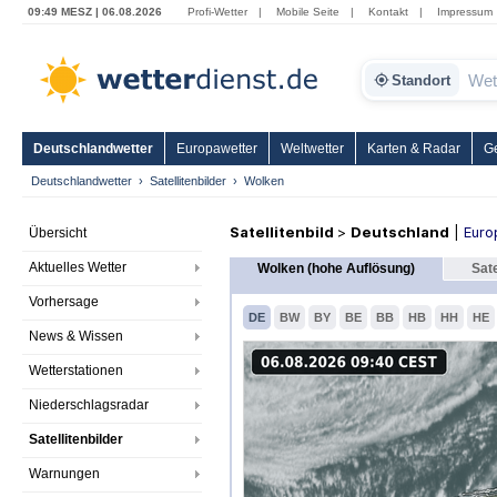
09:49 MESZ | 06.08.2026
Profi-Wetter
|
Mobile Seite
|
Kontakt
|
Impressum
Standort
Deutschlandwetter
Europawetter
Weltwetter
Karten & Radar
G
Deutschlandwetter
Satellitenbilder
Wolken
Satellitenbild
>
Deutschland
|
Euro
Übersicht
Aktuelles Wetter
Wolken (hohe Auflösung)
Sate
Vorhersage
DE
BW
BY
BE
BB
HB
HH
HE
News & Wissen
Wetterstationen
Niederschlagsradar
Satellitenbilder
Warnungen