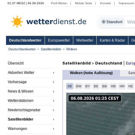
01:37 MESZ | 06.08.2026
Profi-Wetter
|
Mobile Seite
|
Kontakt
|
Impressum
Standort
Deutschlandwetter
Europawetter
Weltwetter
Karten & Radar
G
Deutschlandwetter
Satellitenbilder
Wolken
Satellitenbild
>
Deutschland
|
Euro
Übersicht
Aktuelles Wetter
Wolken (hohe Auflösung)
Sate
Vorhersage
DE
BW
BY
BE
BB
HB
HH
HE
News & Wissen
Wetterstationen
Niederschlagsradar
Satellitenbilder
Warnungen