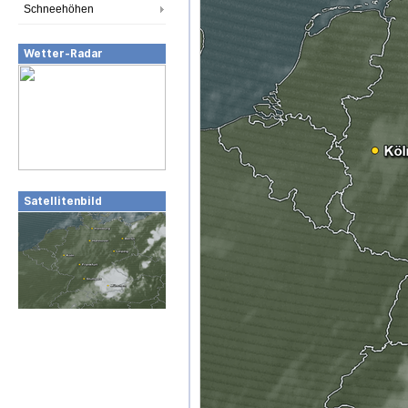
Schneehöhen
Wetter-Radar
Satellitenbild