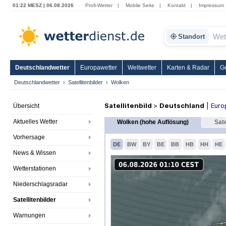
01:22 MESZ | 06.08.2026
Profi-Wetter
|
Mobile Seite
|
Kontakt
|
Impressum
Standort
Deutschlandwetter
Europawetter
Weltwetter
Karten & Radar
G
Deutschlandwetter
Satellitenbilder
Wolken
Satellitenbild
>
Deutschland
|
Euro
Übersicht
Aktuelles Wetter
Wolken (hohe Auflösung)
Sate
Vorhersage
DE
BW
BY
BE
BB
HB
HH
HE
News & Wissen
Wetterstationen
Niederschlagsradar
Satellitenbilder
Warnungen