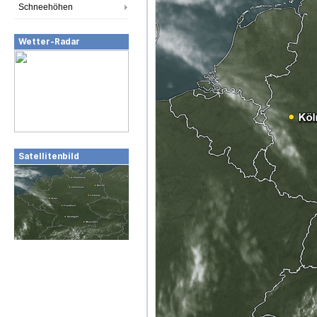
Schneehöhen
Wetter-Radar
Satellitenbild