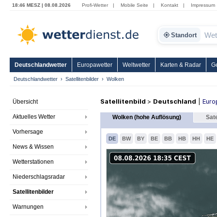
18:46 MESZ | 08.08.2026
Profi-Wetter
|
Mobile Seite
|
Kontakt
|
Impressum
Standort
Deutschlandwetter
Europawetter
Weltwetter
Karten & Radar
G
Deutschlandwetter
Satellitenbilder
Wolken
Satellitenbild
>
Deutschland
|
Euro
Übersicht
Aktuelles Wetter
Wolken (hohe Auflösung)
Sate
Vorhersage
DE
BW
BY
BE
BB
HB
HH
HE
News & Wissen
Wetterstationen
Niederschlagsradar
Satellitenbilder
Warnungen