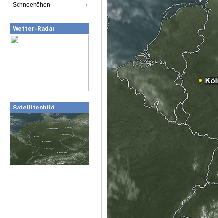
Schneehöhen
Wetter-Radar
Satellitenbild