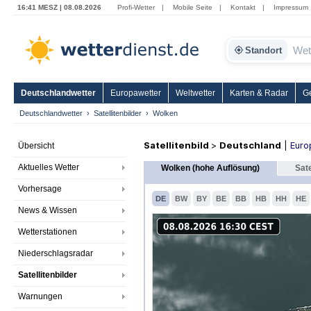
16:41 MESZ | 08.08.2026
Profi-Wetter
|
Mobile Seite
|
Kontakt
|
Impressum
Standort
Deutschlandwetter
Europawetter
Weltwetter
Karten & Radar
G
Deutschlandwetter
Satellitenbilder
Wolken
Satellitenbild
>
Deutschland
|
Euro
Übersicht
Aktuelles Wetter
Wolken (hohe Auflösung)
Sate
Vorhersage
DE
BW
BY
BE
BB
HB
HH
HE
News & Wissen
Wetterstationen
Niederschlagsradar
Satellitenbilder
Warnungen