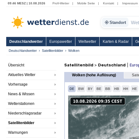
09:46 MESZ | 10.08.2026
Profi-Wetter
|
Mobile Seite
|
Kontakt
|
Impressum
Standort
Deutschlandwetter
Europawetter
Weltwetter
Karten & Radar
G
Deutschlandwetter
Satellitenbilder
Wolken
Satellitenbild
>
Deutschland
|
Euro
Übersicht
Aktuelles Wetter
Wolken (hohe Auflösung)
Sate
Vorhersage
DE
BW
BY
BE
BB
HB
HH
HE
News & Wissen
Wetterstationen
Niederschlagsradar
Satellitenbilder
Warnungen