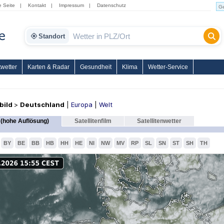
e Seite
|
Kontakt
|
Impressum
|
Datenschutz
Standort
wetter
Karten & Radar
Gesundheit
Klima
Wetter-Service
nbild
>
Deutschland
|
Europa
|
Welt
(hohe Auflösung)
Satellitenfilm
Satellitenwetter
BY
BE
BB
HB
HH
HE
NI
NW
MV
RP
SL
SN
ST
SH
TH