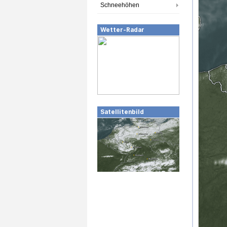
Schneehöhen
Wetter-Radar
Satellitenbild