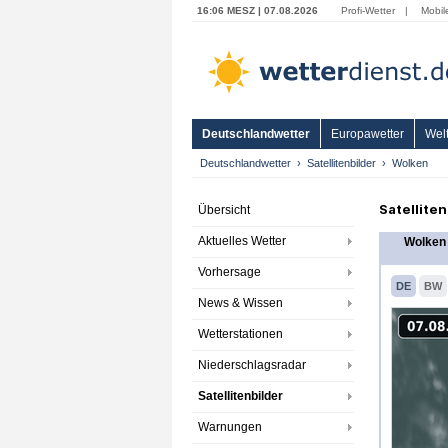
16:06 MESZ | 07.08.2026
Profi-Wetter
|
Mobil
Deutschlandwetter
Europawetter
Welt
Deutschlandwetter
Satellitenbilder
Wolken
Satellite
Übersicht
Aktuelles Wetter
Wolken 
Vorhersage
DE
BW
News & Wissen
Wetterstationen
Niederschlagsradar
Satellitenbilder
Warnungen