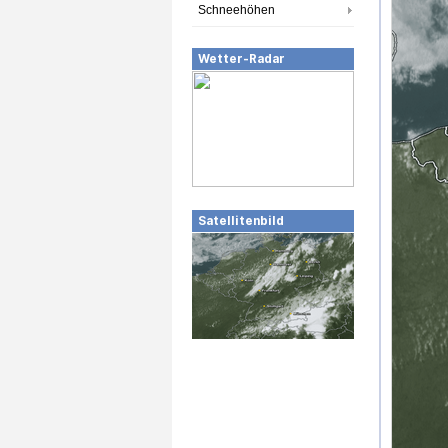
Schneehöhen
Wetter-Radar
Satellitenbild