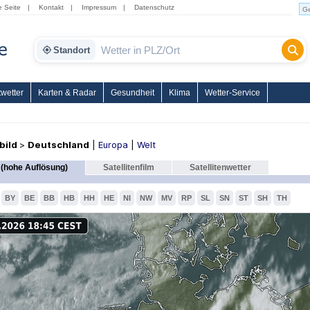
e Seite
|
Kontakt
|
Impressum
|
Datenschutz
Standort
wetter
Karten & Radar
Gesundheit
Klima
Wetter-Service
nbild
>
Deutschland
|
Europa
|
Welt
(hohe Auflösung)
Satellitenfilm
Satellitenwetter
BY
BE
BB
HB
HH
HE
NI
NW
MV
RP
SL
SN
ST
SH
TH