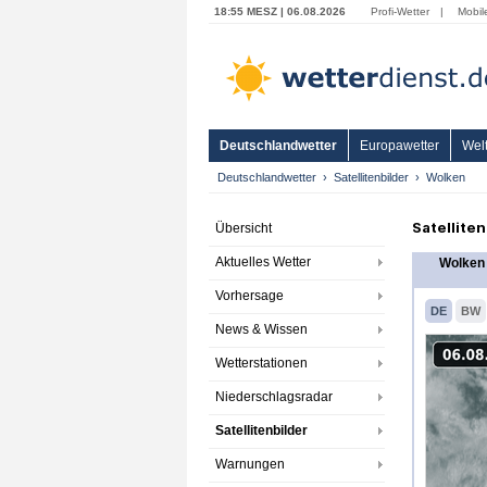
18:55 MESZ | 06.08.2026
Profi-Wetter
|
Mobil
Deutschlandwetter
Europawetter
Welt
Deutschlandwetter
Satellitenbilder
Wolken
Satellite
Übersicht
Aktuelles Wetter
Wolken 
Vorhersage
DE
BW
News & Wissen
Wetterstationen
Niederschlagsradar
Satellitenbilder
Warnungen