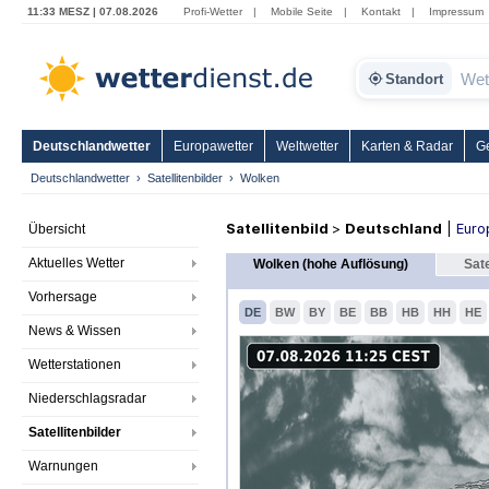
11:33 MESZ | 07.08.2026
Profi-Wetter
|
Mobile Seite
|
Kontakt
|
Impressum
Standort
Deutschlandwetter
Europawetter
Weltwetter
Karten & Radar
G
Deutschlandwetter
Satellitenbilder
Wolken
Satellitenbild
>
Deutschland
|
Euro
Übersicht
Aktuelles Wetter
Wolken (hohe Auflösung)
Sate
Vorhersage
DE
BW
BY
BE
BB
HB
HH
HE
News & Wissen
Wetterstationen
Niederschlagsradar
Satellitenbilder
Warnungen