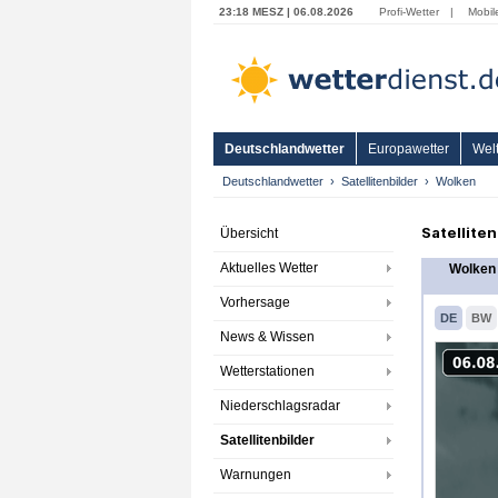
23:18 MESZ | 06.08.2026
Profi-Wetter
|
Mobil
Deutschlandwetter
Europawetter
Welt
Deutschlandwetter
Satellitenbilder
Wolken
Satellite
Übersicht
Aktuelles Wetter
Wolken 
Vorhersage
DE
BW
News & Wissen
Wetterstationen
Niederschlagsradar
Satellitenbilder
Warnungen