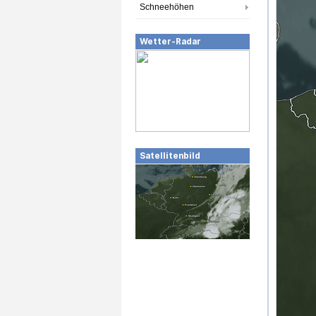
Schneehöhen
Wetter-Radar
Satellitenbild