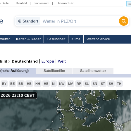
e Seite
|
Kontakt
|
Impressum
|
Datenschutz
Standort
wetter
Karten & Radar
Gesundheit
Klima
Wetter-Service
nbild
>
Deutschland
|
Europa
|
Welt
(hohe Auflösung)
Satellitenfilm
Satellitenwetter
BY
BE
BB
HB
HH
HE
NI
NW
MV
RP
SL
SN
ST
SH
TH