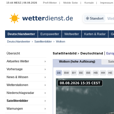
15:44 MESZ | 08.08.2026
Profi-Wetter
|
Mobile Seite
|
Kontakt
|
Impressum
Standort
Deutschlandwetter
Europawetter
Weltwetter
Karten & Radar
G
Deutschlandwetter
Satellitenbilder
Wolken
Satellitenbild
>
Deutschland
|
Euro
Übersicht
Aktuelles Wetter
Wolken (hohe Auflösung)
Sate
Vorhersage
DE
BW
BY
BE
BB
HB
HH
HE
News & Wissen
Wetterstationen
Niederschlagsradar
Satellitenbilder
Warnungen