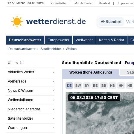
17:59 MESZ | 06.08.2026
Profi-Wetter
|
Mobile Seite
|
Kontakt
|
Impressum
Standort
Deutschlandwetter
Europawetter
Weltwetter
Karten & Radar
G
Deutschlandwetter
Satellitenbilder
Wolken
Satellitenbild
>
Deutschland
|
Euro
Übersicht
Aktuelles Wetter
Wolken (hohe Auflösung)
Sate
Vorhersage
DE
BW
BY
BE
BB
HB
HH
HE
News & Wissen
Wetterstationen
Niederschlagsradar
Satellitenbilder
Warnungen