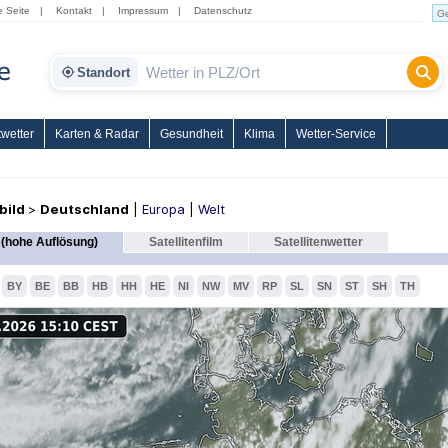
e Seite
|
Kontakt
|
Impressum
|
Datenschutz
Standort
wetter
Karten & Radar
Gesundheit
Klima
Wetter-Service
nbild
>
Deutschland
|
Europa
|
Welt
(hohe Auflösung)
Satellitenfilm
Satellitenwetter
BY
BE
BB
HB
HH
HE
NI
NW
MV
RP
SL
SN
ST
SH
TH