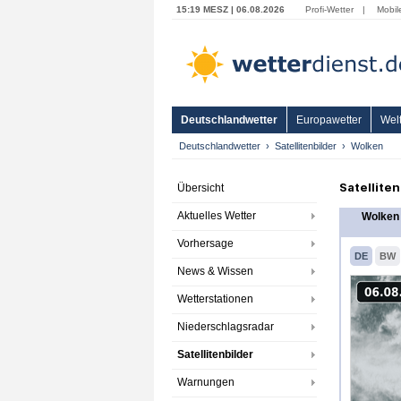
15:19 MESZ | 06.08.2026
Profi-Wetter
|
Mobil
Deutschlandwetter
Europawetter
Welt
Deutschlandwetter
Satellitenbilder
Wolken
Satellite
Übersicht
Aktuelles Wetter
Wolken 
Vorhersage
DE
BW
News & Wissen
Wetterstationen
Niederschlagsradar
Satellitenbilder
Warnungen