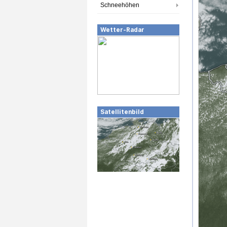
Schneehöhen
Wetter-Radar
Satellitenbild